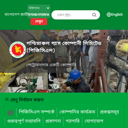
বাংলাদেশ জাতীয় তথ্য বাতায়ন
English
দেখুন
পশ্চিমাঞ্চল গ্যাস কোম্পানী লিমিটেড
(পিজিসিএল)
পেট্রোবাংলার একটি কোম্পানি
মেনু নির্বাচন করুন
পিজিসিএল সম্পর্কে
কোম্পানির কার্যক্রম
প্রকল্পসমূহ
গুরুত্বপূর্ণ তথ্যাবলি
প্রকাশনা
গ্যালারি
যোগাযোগ