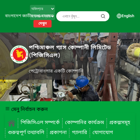
বাংলাদেশ জাতীয় তথ্য বাতায়ন
English
দেখুন
পশ্চিমাঞ্চল গ্যাস কোম্পানী লিমিটেড
(পিজিসিএল)
পেট্রোবাংলার একটি কোম্পানি
মেনু নির্বাচন করুন
পিজিসিএল সম্পর্কে
কোম্পানির কার্যক্রম
প্রকল্পসমূহ
গুরুত্বপূর্ণ তথ্যাবলি
প্রকাশনা
গ্যালারি
যোগাযোগ