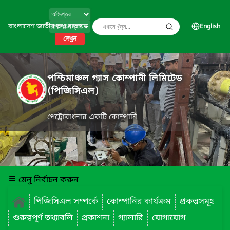
বাংলাদেশ জাতীয় তথ্য বাতায়ন
English
দেখুন
পশ্চিমাঞ্চল গ্যাস কোম্পানী লিমিটেড
(পিজিসিএল)
পেট্রোবাংলার একটি কোম্পানি
মেনু নির্বাচন করুন
পিজিসিএল সম্পর্কে
কোম্পানির কার্যক্রম
প্রকল্পসমূহ
গুরুত্বপূর্ণ তথ্যাবলি
প্রকাশনা
গ্যালারি
যোগাযোগ