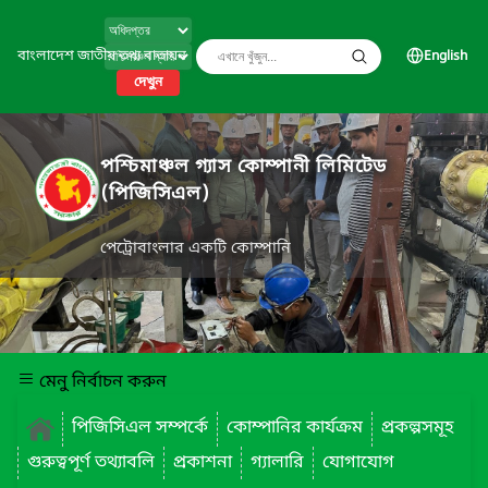
বাংলাদেশ জাতীয় তথ্য বাতায়ন
English
দেখুন
পশ্চিমাঞ্চল গ্যাস কোম্পানী লিমিটেড
(পিজিসিএল)
পেট্রোবাংলার একটি কোম্পানি
মেনু নির্বাচন করুন
পিজিসিএল সম্পর্কে
কোম্পানির কার্যক্রম
প্রকল্পসমূহ
গুরুত্বপূর্ণ তথ্যাবলি
প্রকাশনা
গ্যালারি
যোগাযোগ