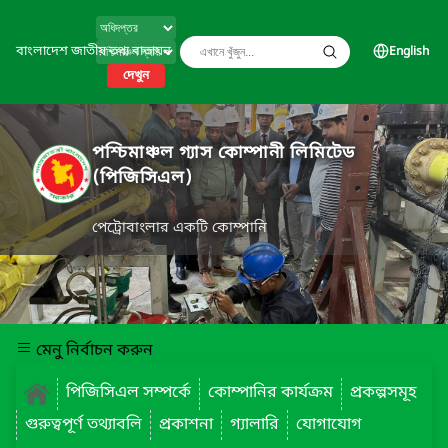
বাংলাদেশ জাতীয় তথ্য বাতায়ন
English
দেখুন
পশ্চিমাঞ্চল গ্যাস কোম্পানী লিমিটেড
(পিজিসিএল)
পেট্রোবাংলার একটি কোম্পানি
মেনু নির্বাচন করুন
পিজিসিএল সম্পর্কে
কোম্পানির কার্যক্রম
প্রকল্পসমূহ
গুরুত্বপূর্ণ তথ্যাবলি
প্রকাশনা
গ্যালারি
যোগাযোগ