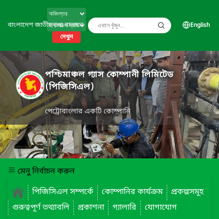
বাংলাদেশ জাতীয় তথ্য বাতায়ন
English
দেখুন
পশ্চিমাঞ্চল গ্যাস কোম্পানী লিমিটেড
(পিজিসিএল)
পেট্রোবাংলার একটি কোম্পানি
মেনু নির্বাচন করুন
পিজিসিএল সম্পর্কে
কোম্পানির কার্যক্রম
প্রকল্পসমূহ
গুরুত্বপূর্ণ তথ্যাবলি
প্রকাশনা
গ্যালারি
যোগাযোগ