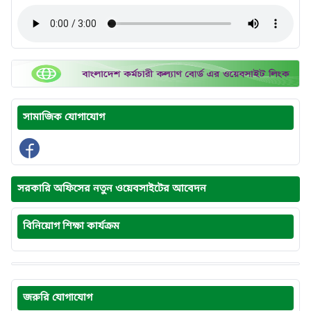
সামাজিক যোগাযোগ
সরকারি অফিসের নতুন ওয়েবসাইটের আবেদন
বিনিয়োগ শিক্ষা কার্যক্রম
জরুরি যোগাযোগ