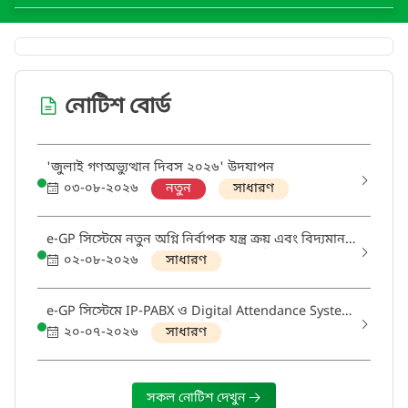
নোটিশ বোর্ড
'জুলাই গণঅভ্যুত্থান দিবস ২০২৬' উদযাপন
০৩-০৮-২০২৬
নতুন
সাধারণ
e-GP সিস্টেমে নতুন অগ্নি নির্বাপক যন্ত্র ক্রয় এবং বিদ্যমান
অগ্নি নির্বাপক সিলিন্ডার Re-filling ও সংশ্লিষ্ট কাজের
০২-০৮-২০২৬
সাধারণ
দরপত্রের বিজ্ঞপ্তি।
e-GP সিস্টেমে IP-PABX ও Digital Attendance System
ক্রয় ও স্থাপন সংক্রান্ত দরপত্র বিজ্ঞপ্তি
২০-০৭-২০২৬
সাধারণ
সকল নোটিশ দেখুন