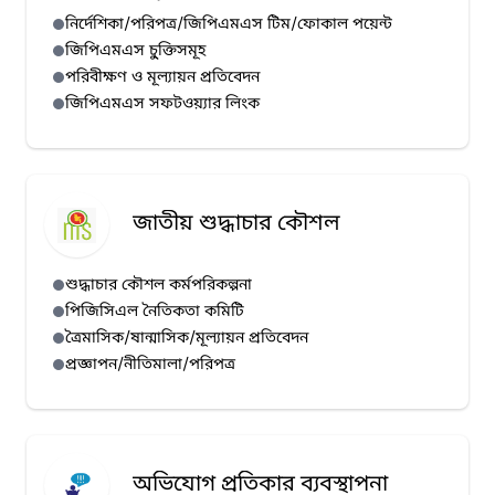
নির্দেশিকা/পরিপত্র/জিপিএমএস টিম/ফোকাল পয়েন্ট
জিপিএমএস চু্ক্তিসমূহ
পরিবীক্ষণ ও মূল্যায়ন প্রতিবেদন
জিপিএমএস সফটওয়্যার লিংক
জাতীয় শুদ্ধাচার কৌশল
শুদ্ধাচার কৌশল কর্মপরিকল্পনা
পিজিসিএল নৈতিকতা কমিটি
ত্রৈমাসিক/ষান্মাসিক/মূল্যায়ন প্রতিবেদন
প্রজ্ঞাপন/নীতিমালা/পরিপত্র
অভিযোগ প্রতিকার ব্যবস্থাপনা