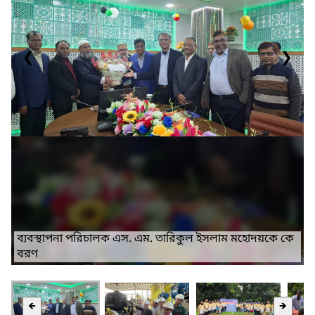
❮
❯
ব্যবস্থাপনা পরিচালক এস. এম. তারিকুল ইসলাম মহোদয়কে কে
বরণ
🡸
🡺