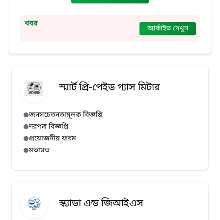
খবর
আর্কাইভ দেখুন
স্মার্ট প্রি-পেইড গ্যাস মিটার
জনসচেতনতামূলক বিজ্ঞপ্তি
দরপত্র বিজ্ঞপ্তি
প্রয়োজনীয় ফরম
মতামত
স্ক্যাডা এন্ড জিআইএস