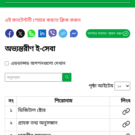
এই কনটেন্টটি শেয়ার করতে ক্লিক করুন
আপনার মতামত প্রদান করুন
অভ্যন্তরীণ ই-সেবা
এডভান্সড অপশনগুলো দেখান
পৃষ্ঠা আইটেম
নং
শিরোনাম
লিংক
১
ডিজিটাল ষ্টোর
২
গ্রাহক তথ্য অনুসন্ধান