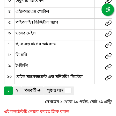
৩
চাকুরীর আবেদন
৪
এইচআরএম পোর্টাল
৫
পাইপলাইন ডিজিটাল ম্যাপ
৬
ওয়েব মেইল
৭
গ্যাস সংযোগের আবেদন
৮
ডি-নথি
৯
ই-জিপি
১০
কেইস ম্যানেজমেন্ট এন্ড মনিটরিং সিস্টেম
১
২
পরবর্তী
🡲
পৃষ্ঠায় যান
দেখছেন ১ থেকে ১০ পর্যন্ত, মোট ১১ এন্ট্রি
এই কনটেন্টটি শেয়ার করতে ক্লিক করুন