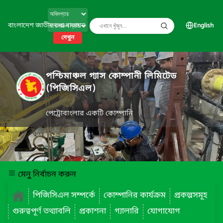
বাংলাদেশ জাতীয় তথ্য বাতায়ন
English
দেখুন
পশ্চিমাঞ্চল গ্যাস কোম্পানী লিমিটেড
(পিজিসিএল)
পেট্রোবাংলার একটি কোম্পানি
মেনু নির্বাচন করুন
পিজিসিএল সম্পর্কে
কোম্পানির কার্যক্রম
প্রকল্পসমূহ
গুরুত্বপূর্ণ তথ্যাবলি
প্রকাশনা
গ্যালারি
যোগাযোগ