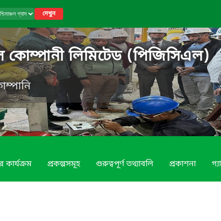
দেখুন
যাস কোম্পানী লিমিটেড (পিজিসিএল)
োম্পানি
 কার্যক্রম
প্রকল্পসমূহ
গুরুত্বপূর্ণ তথ্যাবলি
প্রকাশনা
গ্য