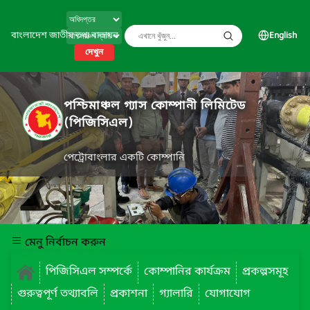
বাংলাদেশ জাতীয় তথ্য বাতায়ন
English
দেখুন
পশ্চিমাঞ্চল গ্যাস কোম্পানী লিমিটেড
(পিজিসিএল)
পেট্রোবাংলার একটি কোম্পানি
মেনু নির্বাচন করুন
পিজিসিএল সম্পর্কে
কোম্পানির কার্যক্রম
প্রকল্পসমূহ
গুরুত্বপূর্ণ তথ্যাবলি
প্রকাশনা
গ্যালারি
যোগাযোগ