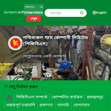
বাংলাদেশ জাতীয় তথ্য বাতায়ন
English
দেখুন
পশ্চিমাঞ্চল গ্যাস কোম্পানী লিমিটেড
(পিজিসিএল)
পেট্রোবাংলার একটি কোম্পানি
মেনু নির্বাচন করুন
পিজিসিএল সম্পর্কে
কোম্পানির কার্যক্রম
প্রকল্পসমূহ
গুরুত্বপূর্ণ তথ্যাবলি
প্রকাশনা
গ্যালারি
যোগাযোগ